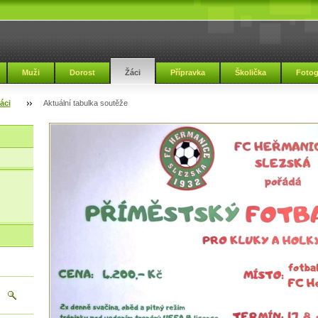
Muži
Dorost
Žáci
Přípravka
Školička
Fotog
áci
Aktuální tabulka soutěže