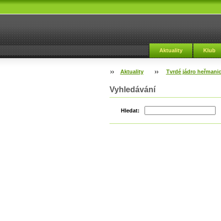
Aktuality
Klub
Aktuality
Tvrdé jádro heřmani
Vyhledávání
Hledat: