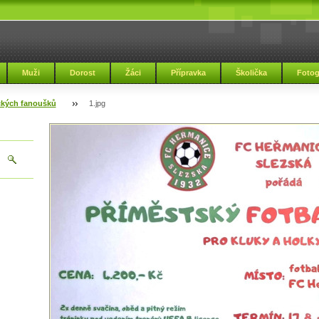
Muži
Dorost
Žáci
Přípravka
Školička
Fotog
ckých fanoušků
1.jpg