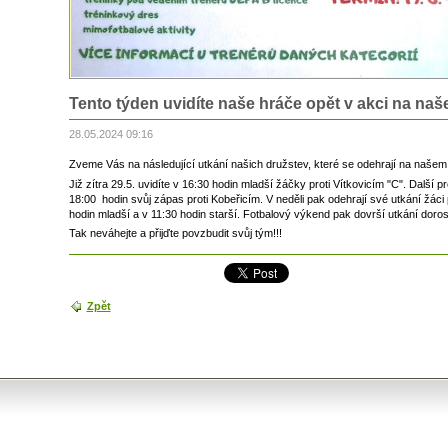
Tento týden uvidíte naše hráče opět v akci na naše
28.05.2024 09:16
Zveme Vás na následující utkání našich družstev, které se odehrají na našem hř
Již zítra 29.5. uvidíte v 16:30 hodin mladší žáčky proti Vítkovicím "C". Další p
18:00 hodin svůj zápas proti Kobeřicím. V neděli pak odehrají své utkání žáci 
hodin mladší a v 11:30 hodin starší. Fotbalový výkend pak dovrší utkání dorost
Tak neváhejte a přijďte povzbudit svůj tým!!!
Zpět