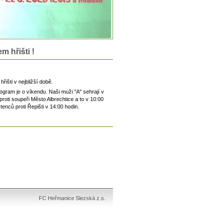
m hřišti !
išti v nejbližší době.
rogram je o víkendu. Naši muži "A" sehrají v
proti soupeři Město Albrechtice a to v 10:00
enců proti Řepišti v 14:00 hodin.
FC Heřmanice Slezská z.s.