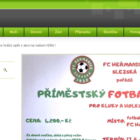
Muži
Dorost
Žáci
Přípravka
Školička
Fotog
e hráče opět v akci na našem hřišti !