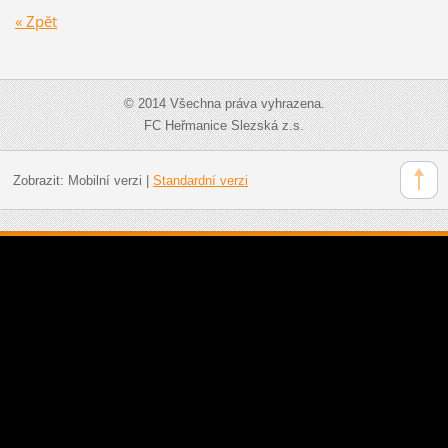
« Zpět
© 2014 Všechna práva vyhrazena.
FC Heřmanice Slezská z.s.
Zobrazit:
Mobilní verzi
|
Standardní verzi