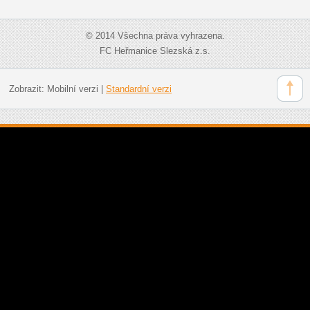
© 2014 Všechna práva vyhrazena.
FC Heřmanice Slezská z.s.
Zobrazit:
Mobilní verzi
|
Standardní verzi