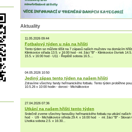
Aktuality
11.05.2026 09:44
Fotbalový týden u nás na hřišti
Tento týden se můžete těšit na 7 zápasů našich mužstev na domácím hřišti
Klimkovice střada 13.5. v 16:00 hod - ml. žáci "B" - Klimkovice čtvrtek 14.5
15.5. v 16:00 hod - U11 - Řepiště sobota 16.5....
04.05.2026 10:50
Jediný zápas tento týden na našem hřišti
Zdravíme všechny fandy heřmanického fotbalu. Tento týden proběhne pouz
10.5.26 v 10:00 hodin - dorost - Michálkovice
27.04.2026 07:36
Utkání na našem hřišti tento týden
Srdečně zveme všechny fanoušky heřmanického fotbalu na utkání našich t
hod - U9 - Michálkovice středa 29.4. v 16:00 hod - ml. žáci "B" - Slovan
Lhotka sobota 2.5. v 16:30...