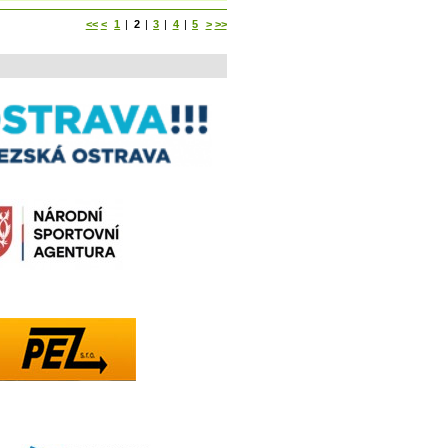
<<
<
1
|
2
|
3
|
4
|
5
>
>>