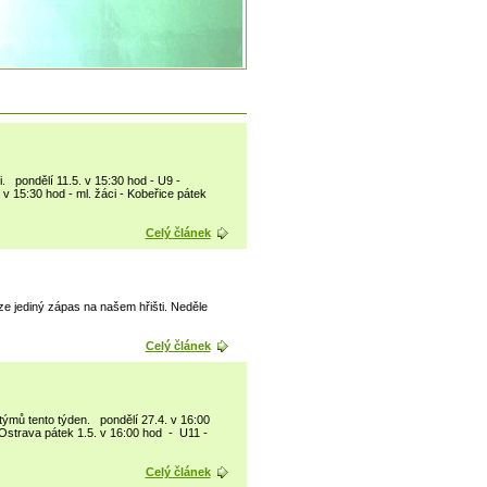
. pondělí 11.5. v 15:30 hod - U9 -
. v 15:30 hod - ml. žáci - Kobeřice pátek
Celý článek
e jediný zápas na našem hřišti. Neděle
Celý článek
ýmů tento týden. pondělí 27.4. v 16:00
 Ostrava pátek 1.5. v 16:00 hod - U11 -
Celý článek