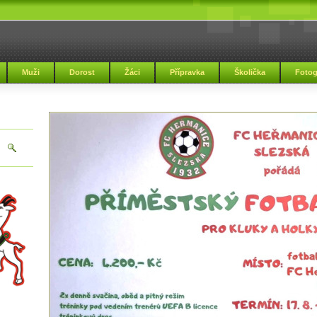
Muži
Dorost
Žáci
Přípravka
Školička
Fotog