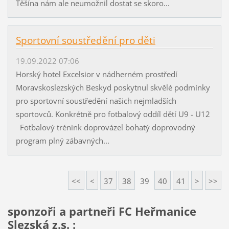
Těšína nám ale neumožnil dostat se skoro...
Sportovní soustředění pro děti
19.09.2022 07:06
Horský hotel Excelsior v nádherném prostředí
Moravskoslezských Beskyd poskytnul skvělé podmínky
pro sportovní soustředění našich nejmladších
sportovců. Konkrétně pro fotbalový oddíl dětí U9 - U12
Fotbalový trénink doprovázel bohatý doprovodný
program plný zábavných...
<<
<
37
38
39
40
41
>
>>
sponzoři a partneři FC Heřmanice
Slezská z.s. :