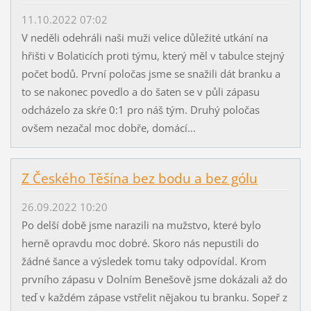
11.10.2022 07:02
V neděli odehráli naši muži velice důležité utkání na
hřišti v Bolaticích proti týmu, který měl v tabulce stejný
počet bodů. První poločas jsme se snažili dát branku a
to se nakonec povedlo a do šaten se v půli zápasu
odcházelo za skŕe 0:1 pro náš tým. Druhý poločas
ovšem nezačal moc dobře, domácí...
Z Českého Těšína bez bodu a bez gólu
26.09.2022 10:20
Po delší době jsme narazili na mužstvo, které bylo
herně opravdu moc dobré. Skoro nás nepustili do
žádné šance a výsledek tomu taky odpovídal. Krom
prvního zápasu v Dolním Benešově jsme dokázali až do
teď v každém zápase vstřelit nějakou tu branku. Sopeř z