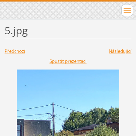
5.jpg
Předchozí
Následující
Spustit prezentaci