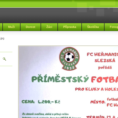
Muži
Dorost
Žáci
Přípravka
Školička
Fotog
.jpg