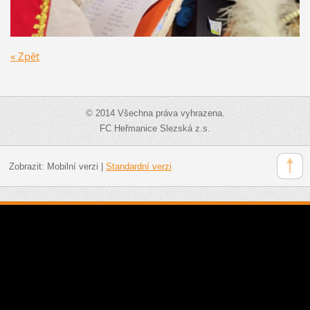
« Zpět
© 2014 Všechna práva vyhrazena.
FC Heřmanice Slezská z.s.
Zobrazit:
Mobilní verzi
|
Standardní verzi