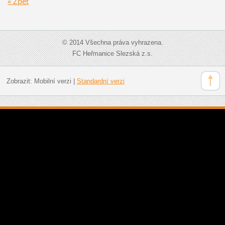
« Zpět
© 2014 Všechna práva vyhrazena.
FC Heřmanice Slezská z.s.
Zobrazit:
Mobilní verzi
|
Standardní verzi