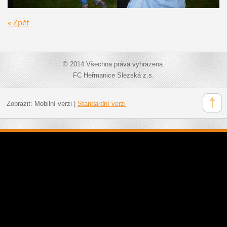
« Zpět
© 2014 Všechna práva vyhrazena.
FC Heřmanice Slezská z.s.
Zobrazit:
Mobilní verzi
|
Standardní verzi